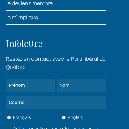
Je deviens membre
Je m’implique
Infolettre
Restez en contact avec le Parti libéral du
Québec
Nom
(Nécessaire)
Prénom
Nom
Courriel
(Nécessaire)
Langue
Français
Anglais
(Nécessaire)
Oui, je souhaite recevoir les nouvelles et