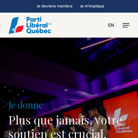
Skip
Je deviens membre
Je m’implique
to
main
Menu
EN
content
Je donne
Plus que jamais, votre
soutien est crucial.