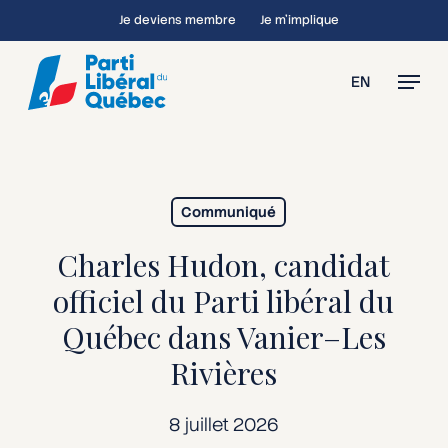
Skip
Je deviens membre
Je m’implique
to
main
Menu
EN
content
Communiqué
Charles Hudon, candidat
officiel du Parti libéral du
Québec dans Vanier–Les
Rivières
8 juillet 2026