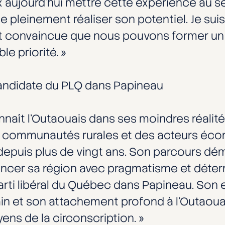
aujourd’hui mettre cette expérience au ser
e pleinement réaliser son potentiel. Je sui
 et convaincue que nous pouvons former u
le priorité. »
candidate du PLQ dans Papineau
nnaît l’Outaouais dans ses moindres réalité
s communautés rurales et des acteurs éco
s depuis plus de vingt ans. Son parcours d
ncer sa région avec pragmatisme et détermin
Parti libéral du Québec dans Papineau. Son 
in et son attachement profond à l’Outaoua
ens de la circonscription. »