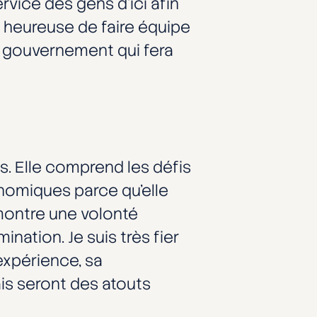
vice des gens d’ici afin
s heureuse de faire équipe
n gouvernement qui fera
s. Elle comprend les défis
nomiques parce qu’elle
émontre une volonté
ation. Je suis très fier
expérience, sa
is seront des atouts