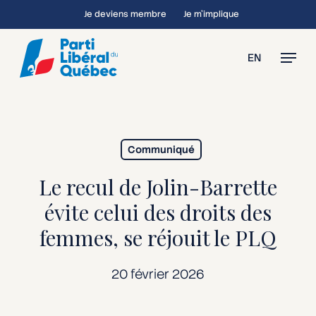
Skip
Je deviens membre
Je m’implique
to
main
Menu
EN
content
Communiqué
Le recul de Jolin-Barrette
évite celui des droits des
femmes, se réjouit le PLQ
20 février 2026