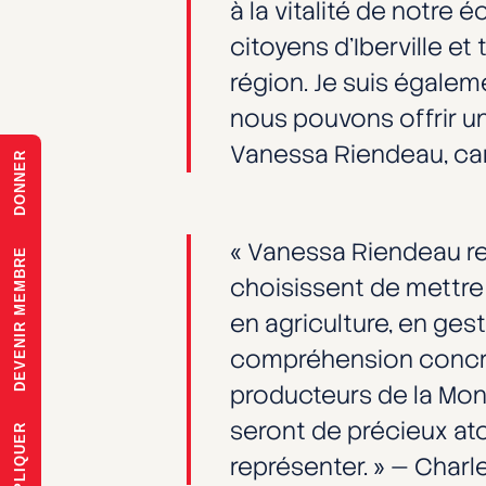
à la vitalité de notre
citoyens d’Iberville et
région. Je suis égalem
nous pouvons offrir u
Vanessa Riendeau, can
DONNER
« Vanessa Riendeau re
DEVENIR MEMBRE
choisissent de mettr
en agriculture, en ges
compréhension concrèt
producteurs de la Mont
seront de précieux ato
S'IMPLIQUER
représenter. » — Charle