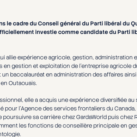
s le cadre du Conseil général du Parti libéral du Qu
ﬁciellement investie comme candidate du Parti li
allie expérience agricole, gestion, administration e
s en gestion et exploitation de l’entreprise agricole
t un baccalauréat en administration des affaires ains
 en Outaouais.
ionnel, elle a acquis une expérience diversiﬁée au 
lé pour l’Agence des services frontaliers du Canada, 
de poursuivre sa carrière chez GardaWorld puis che
mment les fonctions de conseillère principale en ges
ntologie.