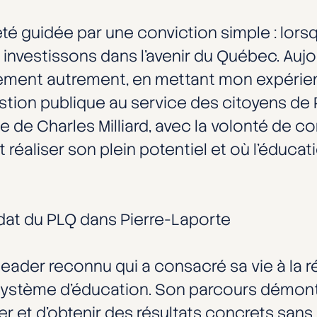
été guidée par une conviction simple : lor
investissons dans l’avenir du Québec. Aujou
ement autrement, en mettant mon expérien
ion publique au service des citoyens de Pi
pe de Charles Milliard, avec la volonté de 
éaliser son plein potentiel et où l’éducati
dat du PLQ dans Pierre-Laporte
leader reconnu qui a consacré sa vie à la r
système d’éducation. Son parcours démontr
er et d’obtenir des résultats concrets sans