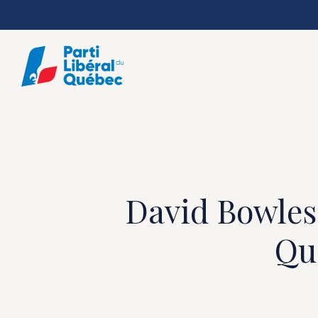
Skip
to
main
content
David Bowles,
Qu