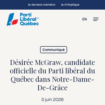
Skip
Je deviens membre
Je m’implique
to
main
Menu
EN
content
Communiqué
Désirée McGraw, candidate
officielle du Parti libéral du
Québec dans Notre-Dame-
De-Grâce
3 juin 2026