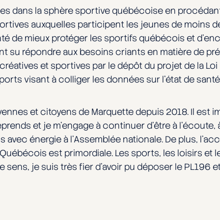
unes dans la sphère sportive québécoise en procédant 
 sportives auxquelles participent les jeunes de moins
nté de mieux protéger les sportifs québécois et d’en
ent su répondre aux besoins criants en matière de p
écréatives et sportives par le dépôt du projet de la Loi
Sports visant à colliger les données sur l’état de s
citoyennes et citoyens de Marquette depuis 2018. Il es
ends et je m’engage à continuer d’être à l’écoute, à s
avec énergie à l’Assemblée nationale. De plus, l’acces
uébécois est primordiale. Les sports, les loisirs et 
ce sens, je suis très fier d’avoir pu déposer le PL196 e