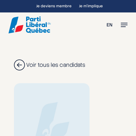
Skip
Je deviens membre
Je m’implique
to
main
Menu
EN
content
Voir tous les candidats