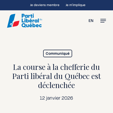
Skip
Je deviens membre
Je m’implique
to
main
Menu
EN
content
Communiqué
La course à la chefferie du
Parti libéral du Québec est
déclenchée
12 janvier 2026