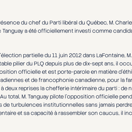
ésence du chef du Parti libéral du Québec, M. Charles 
rc Tanguay a été officiellement investi comme candid
l’élection partielle du 11 juin 2012 dans LaFontaine, M
able pilier du PLQ depuis plus de dix-sept ans, il oc
sition officielle et est porte-parole en matière d’éthi
diennes et de francophonie canadienne, pour la famil
t à deux reprises la chefferie intérimaire du parti : d
total, M. Tanguay pilote l’opposition officielle pend
 de turbulences institutionnelles sans jamais perdr
ntaire et sa capacité à rassembler son caucus, il inc