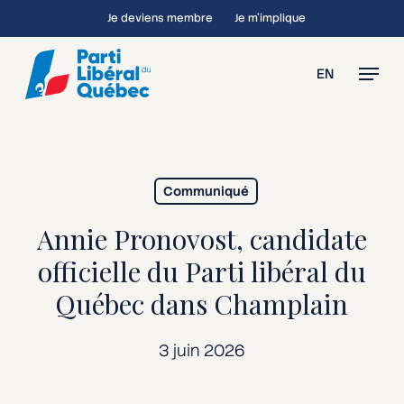
Skip
Je deviens membre
Je m’implique
to
main
Menu
EN
content
Communiqué
Annie Pronovost, candidate
officielle du Parti libéral du
Québec dans Champlain
3 juin 2026