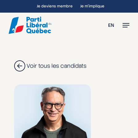
Skip
Je deviens membre
Je m’implique
to
main
Menu
EN
content
Voir tous les candidats