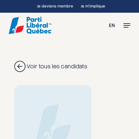
Skip
Je deviens membre
Je m’implique
to
main
Menu
EN
content
Voir tous les candidats